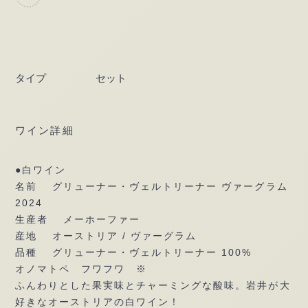
ワ
イ
ン
は
タイプ
セット
じ
め
の
3
ワイン詳細
本
/
●白ワイン
Natural
名前 グリューナー・ヴェルトリーナー ヴァーグラム
Wine
2024
-3
生産者 メーホーファー
bottles
産地 オーストリア / ヴァーグラム
個
品種 グリューナー・ヴェルトリーナー 100%
オノマトペ フワフワ ※
ふんわりとした果実味とチャーミングな酸味。岩井が大
好きなオーストリアの白ワイン！