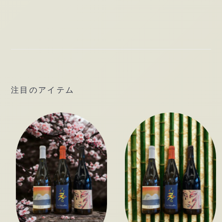
本
セ
ッ
ト
個
注目のアイテム