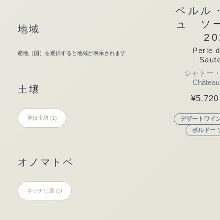
ペルル
カート
ュ ソ
地域
20
Perle 
Saut
シャトー・
Château
土壌
¥
5,720
堆積土壌
(1)
デザートワイ
ボルドー 
オノマトペ
ネッチリ属
(1)