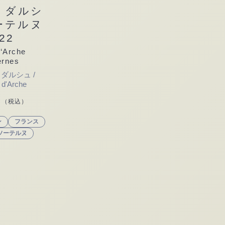
・ダルシ
に入れる
ーテルヌ
22
d‘Arche
ernes
ダルシュ /
 d'Arche
（税込）
ン
フランス
ソーテルヌ