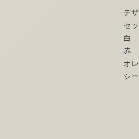
デザ
セッ
白
赤
オレ
シー