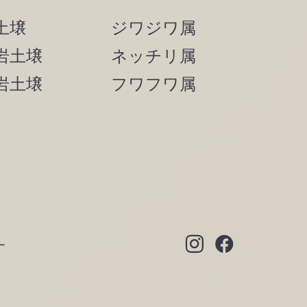
土壌
ジワジワ属
岩土壌
ネッチリ属
岩土壌
フワフワ属
ー